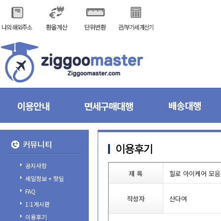
커뮤니티
이용후기
공지사항
제목
힐로아이케어모음
세일정보+핫딜
FAQ
작성자
산다여
1:1게시판
이용후기