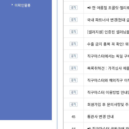
미확인물품
📢한여름철초콜릿·젤리
국내파트너사변경(현대
[셀러지원]인증된셀러
수출금지품목꼭확인!워싱턴
직구마스터에서는독일구
목록취하건:가격심사제
직구마스터와해외직구이해
직구마스터이용방법안내입
회원가입후문의사항및주
45
통관사변경안내
44
📢직구마스터공동구매