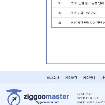
33
2023연말출고일정안내
32
주소기입요령안내
31
인천세관반입지연관련
회사소개
이용약관
이용안내
개
HeadOffice:
DOUBLEKGmbH
KIM,EUNHWA|HANDY: