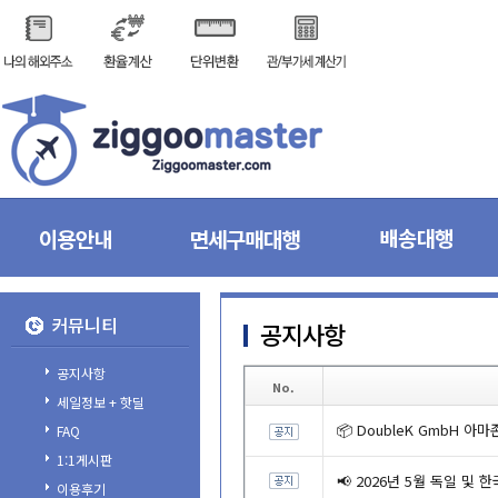
커뮤니티
공지사항
공지사항
No.
세일정보+핫딜
📦DoubleKGmbH
FAQ
1:1게시판
📢2026년5월독일및
이용후기