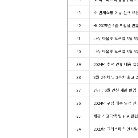
43
🎉면세쇼핑메뉴신규오
42
📢2025년4월부활
41
마쥬아울렛오픈일3월5일
40
마쥬아울렛오픈일3월5일
39
2024년추석연휴배송일
38
8월2주차및3주차출고
37
긴급:6월인천세관반입
36
2024년구정배송일정안
35
세관신고금액및FTA관
34
2023년크리스마스인사말