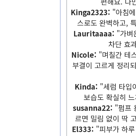
편해요.다
Kinga2323:
"아침
스로도완벽하고,
Lauritaaaa:
"가벼
차단효과
Nicole:
"며칠간테
부결이고르게정리되
Kinda:
"세럼타입
보습도확실히느
susanna22:
"펌프
르면밀림없이딱고
El333:
"피부가하