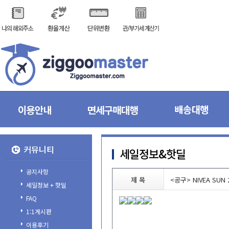
커뮤니티
세일정보&핫딜
공지사항
제목
<공구>NIVEASU
세일정보+핫딜
FAQ
1:1게시판
이용후기