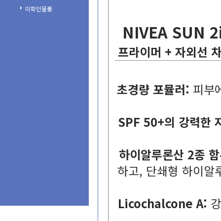
미확인물품
NIVEASUN
프라이머+자외선
초경량포뮬러:
피부
SPF50+의강력한
하이알루론산2종함
하고,단쇄형하이알
LicochalconeA:
강