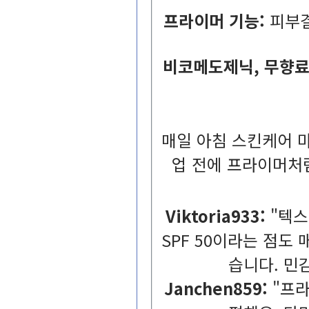
프라이머기능:
피부
비코메도제닉,무향료
매일아침스킨케어마
업전에프라이머처
Viktoria933:
"텍
SPF50이라는점
습니다.민
Janchen859:
"프