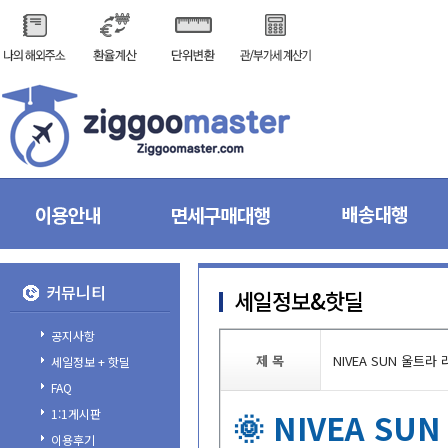
커뮤니티
세일정보&핫딜
공지사항
제목
NIVEASUN울트
세일정보+핫딜
FAQ
1:1게시판
🌞NIVEAS
이용후기