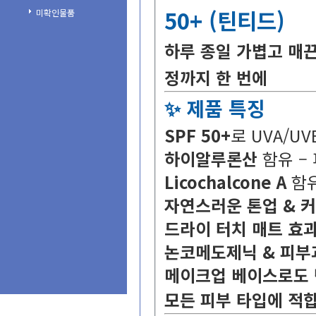
50+(틴티드)
미확인물품
하루종일가볍고매끈
정까지한번에
✨제품특징
SPF50+
로UVA/
하이알루론산
함유–
LicochalconeA
함
자연스러운톤업&커
드라이터치매트효
논코메도제닉&피부
메이크업베이스로도
모든피부타입에적합