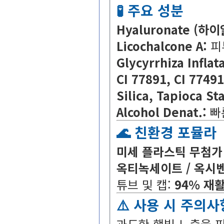
🧪주요성분
Hyaluronate(하
LicochalconeA:
피
GlycyrrhizaInfl
CI77891,CI77491
Silica,TapiocaSta
AlcoholDenat.:
빠
🌊친환경포뮬라
미세플라스틱무첨가
옥티녹세이트/옥시
튜브및캡:
94%재
⚠️사용시주의사
과도한햇빛노출을피