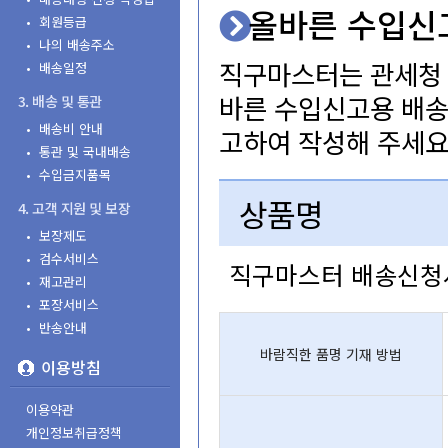
올바른수입신
•회원등급
•나의배송주소
직구마스터는관세
•배송일정
바른수입신고용배송
3.배송및통관
•배송비안내
고하여작성해주세요
•통관및국내배송
•수입금지품목
상품명
4.고객지원및보장
•보장제도
•검수서비스
직구마스터배송신청
•재고관리
•포장서비스
•반송안내
바람직한품명기재방법
이용방침
이용약관
개인정보취급정책