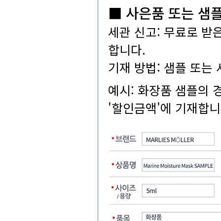
■사은품또는샘
세관신고:무료로받
합니다.
기재방법:샘플또는
예시:화장품샘플의
'할인금액'에기재합니