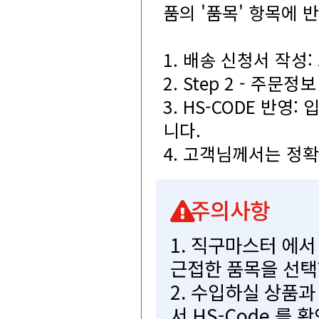
품의'품목'항목에반
1.배송신청서작성
2.Step2-주문
3.HS-CODE반영
니다.
4.고객님께서는정
주의사항
1.직구마스터에
근접한품목을선택
2.수입하실상품
서HS-Code를확