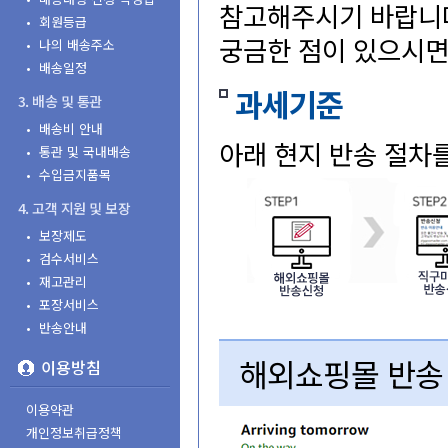
참고해주시기바랍니
•회원등급
궁금한점이있으시면
•나의배송주소
•배송일정
과세기준
3.배송및통관
•배송비안내
아래현지반송절차
•통관및국내배송
•수입금지품목
4.고객지원및보장
•보장제도
•검수서비스
•재고관리
•포장서비스
•반송안내
해외쇼핑몰반송
이용방침
이용약관
개인정보취급정책