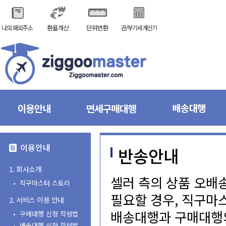
이용안내
반송안내
1.회사소개
셀러측의상품오배
•직구마스터스토리
필요할경우,직구마
2.서비스이용안내
배송대행과구매대
•구매대행신청작성법
•배송대행신청작성법