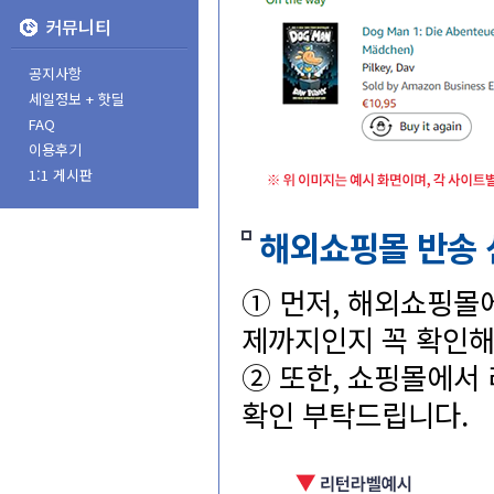
커뮤니티
공지사항
세일정보+핫딜
FAQ
이용후기
1:1게시판
해외쇼핑몰반송
①먼저,해외쇼핑몰
제까지인지꼭확인해
②또한,쇼핑몰에서리
확인부탁드립니다.