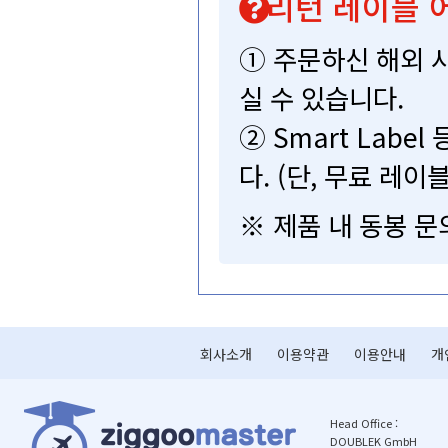
리턴레이블어
①주문하신해외
실수있습니다.
②SmartLa
다.(단,무료레이
※제품내동봉문
회사소개
이용약관
이용안내
개
HeadOffice:
DOUBLEKGmbH