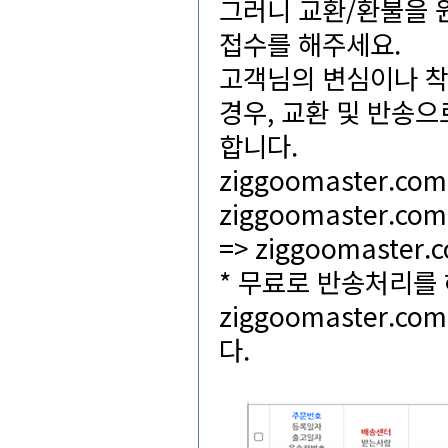
그러니교환/환불
접수를해주세요.
고객님의변심이나
경우,교환및반송으
합니다.
ziggoomaste
ziggoomaster
=>ziggoomas
*무료로반송처리를
ziggoomaste
다.